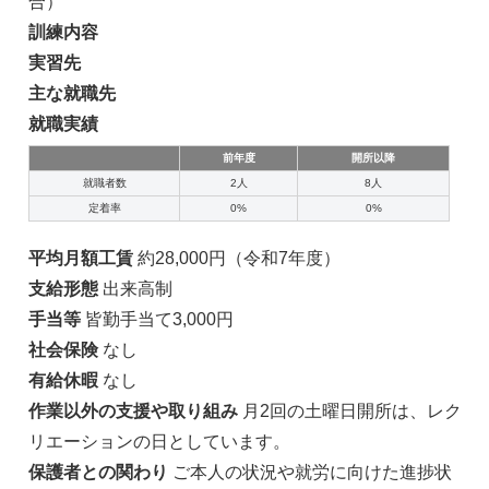
合）
訓練内容
実習先
主な就職先
就職実績
前年度
開所以降
就職者数
2人
8人
定着率
0%
0%
平均月額工賃
約28,000円（令和7年度）
支給形態
出来高制
手当等
皆勤手当て3,000円
社会保険
なし
有給休暇
なし
作業以外の支援や取り組み
月2回の土曜日開所は、レク
リエーションの日としています。
保護者との関わり
ご本人の状況や就労に向けた進捗状