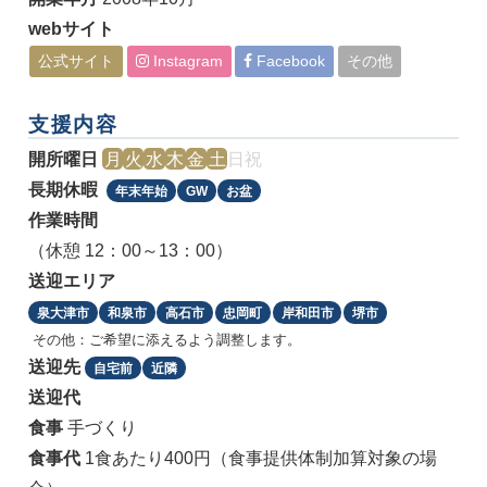
webサイト
公式サイト
Instagram
Facebook
その他
支援内容
開所曜日
月
火
水
木
金
土
日
祝
長期休暇
年末年始
GW
お盆
作業時間
（休憩 12：00～13：00）
送迎エリア
泉大津市
和泉市
高石市
忠岡町
岸和田市
堺市
その他：ご希望に添えるよう調整します。
送迎先
自宅前
近隣
送迎代
食事
手づくり
食事代
1食あたり400円（食事提供体制加算対象の場