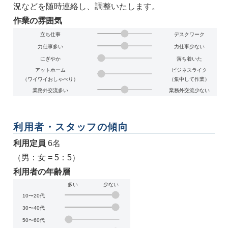
況などを随時連絡し、調整いたします。
作業の雰囲気
立ち仕事
デスクワーク
力仕事多い
力仕事少ない
にぎやか
落ち着いた
アットホーム
ビジネスライク
（ワイワイおしゃべり）
（集中して作業）
業務外交流多い
業務外交流少ない
利用者・スタッフの傾向
利用定員
6名
（男：女 = 5：5）
利用者の年齢層
多い
少ない
10〜20代
30〜40代
50〜60代