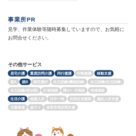
事業所PR
見学、作業体験等随時募集していますので、お気軽に
お問合せください。
その他サービス
居宅介護
重度訪問介護
同行援護
行動援護
移動支援
就A
就B
就労選択
自立訓練(機能訓練)
自立訓練(生活訓練)
自立訓練(宿泊型)
計画相談
障がい児相談
地域相談
生活介護
短期入所
日中一時
共同生活援助
施設入所支援
児童発達
放デイ
保育所等訪問支援