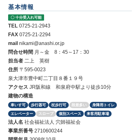
基本情報
〇 十分受入れ可能
TEL
0725-21-2943
FAX
0725-21-2294
mail
nikami@anashi.or.jp
問合せ時間
月～金 8：45～17：30
担当者
二上 英樹
住所
〒595-0023
泉大津市豊中町二丁目８番１９号
アクセス
JR阪和線 和泉府中駅より徒歩10分
建物の構造
車いす可
歩行器可
杖歩行可
段差多い
身障用トイレ
エレベーター
スロープ
個別スペース
来客用駐車場
法人名
社会福祉法人 穴師福祉会
事業所番号
2710600244
開業年月
2008年10月