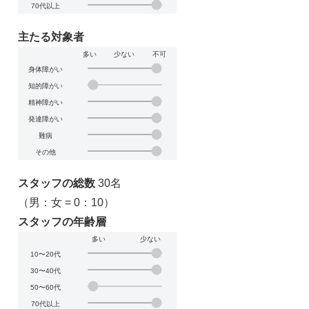
70代以上
主たる対象者
多い
少ない
不可
身体障がい
知的障がい
精神障がい
発達障がい
難病
その他
スタッフの総数
30名
（男：女 = 0：10）
スタッフの年齢層
多い
少ない
10〜20代
30〜40代
50〜60代
70代以上