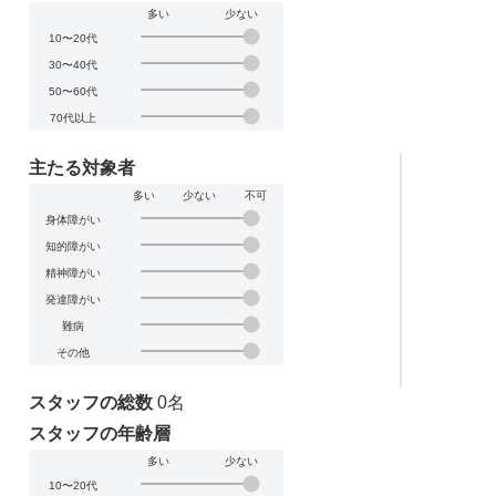
多い
少ない
10〜20代
30〜40代
50〜60代
70代以上
主たる対象者
多い
少ない
不可
身体障がい
知的障がい
精神障がい
発達障がい
難病
その他
スタッフの総数
0名
スタッフの年齢層
多い
少ない
10〜20代