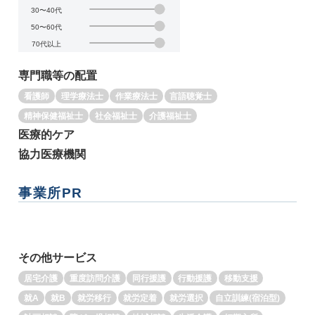
30〜40代
50〜60代
70代以上
専門職等の配置
看護師
理学療法士
作業療法士
言語聴覚士
精神保健福祉士
社会福祉士
介護福祉士
医療的ケア
協力医療機関
事業所PR
その他サービス
居宅介護
重度訪問介護
同行援護
行動援護
移動支援
就A
就B
就労移行
就労定着
就労選択
自立訓練(宿泊型)