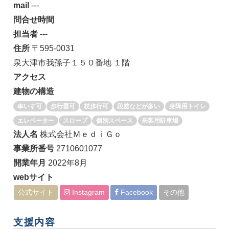
mail
---
問合せ時間
担当者
---
住所
〒595-0031
泉大津市我孫子１５０番地 １階
アクセス
建物の構造
車いす可
歩行器可
杖歩行可
段差などが多い
身障用トイレ
エレベーター
スロープ
個別スペース
来客用駐車場
法人名
株式会社ＭｅｄｉＧｏ
事業所番号
2710601077
開業年月
2022年8月
webサイト
公式サイト
Instagram
Facebook
その他
支援内容