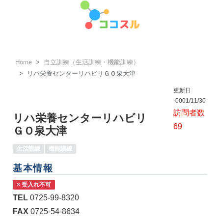
Home
自立訓練（生活訓練・機能訓練）
リハ栄養センターリハビリＧＯ泉大津
更新日
-0001/11/30
訪問者数
リハ栄養センターリハビリ
69
ＧＯ泉大津
生活訓練
機能訓練
基本情報
× 受入れ不可
TEL
0725-99-8320
FAX
0725-54-8634