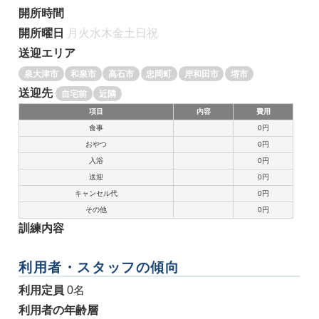
開所時間
開所曜日
月
火
水
木
金
土
日
祝
送迎エリア
泉大津市
和泉市
高石市
忠岡町
岸和田市
堺市
送迎先
自宅前
近隣
項目
内容
費用
食事
0円
おやつ
0円
入浴
0円
送迎
0円
キャンセル代
0円
その他
0円
訓練内容
利用者・スタッフの傾向
利用定員
0名
利用者の年齢層