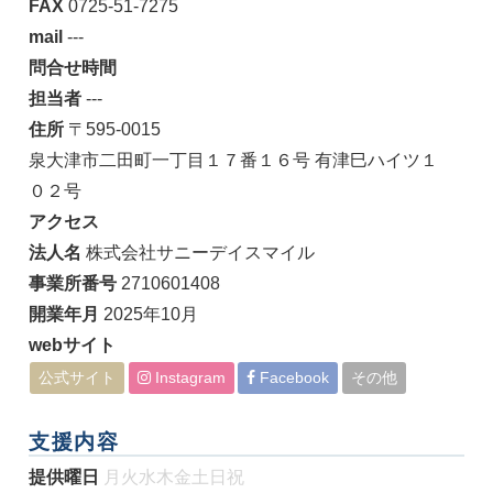
FAX
0725-51-7275
mail
---
問合せ時間
担当者
---
住所
〒595-0015
泉大津市二田町一丁目１７番１６号 有津巳ハイツ１
０２号
アクセス
法人名
株式会社サニーデイスマイル
事業所番号
2710601408
開業年月
2025年10月
webサイト
公式サイト
Instagram
Facebook
その他
支援内容
提供曜日
月
火
水
木
金
土
日
祝