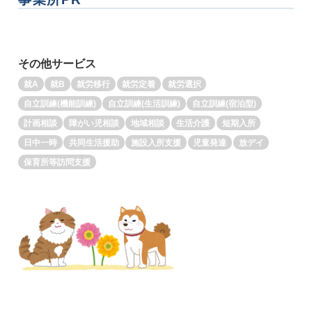
その他サービス
就A
就B
就労移行
就労定着
就労選択
自立訓練(機能訓練)
自立訓練(生活訓練)
自立訓練(宿泊型)
計画相談
障がい児相談
地域相談
生活介護
短期入所
日中一時
共同生活援助
施設入所支援
児童発達
放デイ
保育所等訪問支援