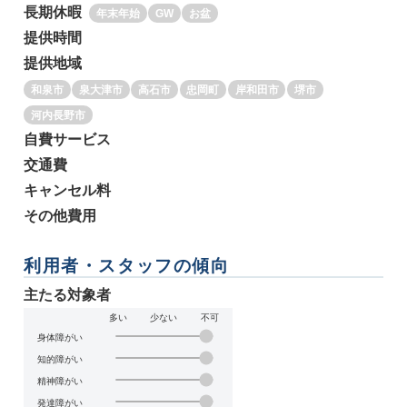
長期休暇
年末年始
GW
お盆
提供時間
提供地域
和泉市
泉大津市
高石市
忠岡町
岸和田市
堺市
河内長野市
自費サービス
交通費
キャンセル料
その他費用
利用者・スタッフの傾向
主たる対象者
多い
少ない
不可
身体障がい
知的障がい
精神障がい
発達障がい