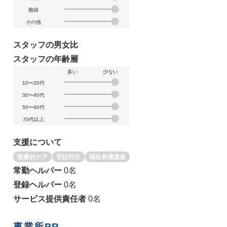
難病
その他
スタッフの男女比
スタッフの年齢層
多い
少ない
10〜20代
30〜40代
50〜60代
70代以上
支援について
医療的ケア
手話対応
福祉有償運送
常勤ヘルパー
0名
登録ヘルパー
0名
サービス提供責任者
0名
事業所PR