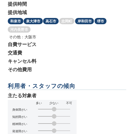
提供時間
提供地域
和泉市
泉大津市
高石市
忠岡町
岸和田市
堺市
河内長野市
その他：大阪市
自費サービス
交通費
キャンセル料
その他費用
利用者・スタッフの傾向
主たる対象者
多い
少ない
不可
身体障がい
知的障がい
精神障がい
発達障がい