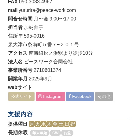
FAX
050-3033-4967
mail
yururira@peace-work.com
問合せ時間
月〜金 9:00〜17:00
担当者
加納伸子
住所
〒595-0016
泉大津市条南町５番７−２０１号
アクセス
南海線松ノ浜駅より徒歩10分
法人名
ピースワーク合同会社
事業所番号
2710601374
開業年月
2025年9月
webサイト
公式サイト
Instagram
Facebook
その他
支援内容
提供曜日
月
火
水
木
金
土
日
祝
長期休暇
年末年始
GW
お盆