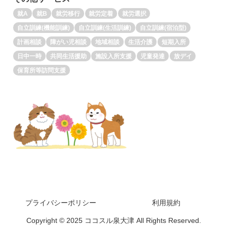
就A
就B
就労移行
就労定着
就労選択
自立訓練(機能訓練)
自立訓練(生活訓練)
自立訓練(宿泊型)
計画相談
障がい児相談
地域相談
生活介護
短期入所
日中一時
共同生活援助
施設入所支援
児童発達
放デイ
保育所等訪問支援
プライバシーポリシー
利用規約
Copyright © 2025 ココスル泉大津 All Rights Reserved.