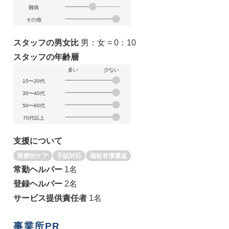
難病
その他
スタッフの男女比
男：女 = 0：10
スタッフの年齢層
多い
少ない
10〜20代
30〜40代
50〜60代
70代以上
支援について
医療的ケア
手話対応
福祉有償運送
常勤ヘルパー
1名
登録ヘルパー
2名
サービス提供責任者
1名
事業所PR