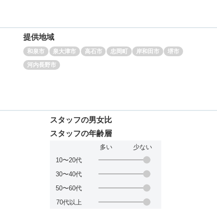
提供地域
和泉市
泉大津市
高石市
忠岡町
岸和田市
堺市
河内長野市
スタッフの男女比
スタッフの年齢層
多い
少ない
10〜20代
30〜40代
50〜60代
70代以上