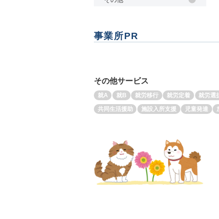
事業所PR
その他サービス
就A
就B
就労移行
就労定着
就労選
共同生活援助
施設入所支援
児童発達