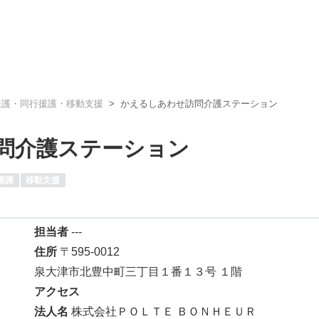
援護・同行援護・移動支援
かえるしあわせ訪問介護ステーション
問介護ステーション
援護
移動支援
担当者
---
住所
〒595-0012
泉大津市北豊中町三丁目１番１３号 １階
アクセス
法人名
株式会社ＰＯＬＴＥ ＢＯＮＨＥＵＲ