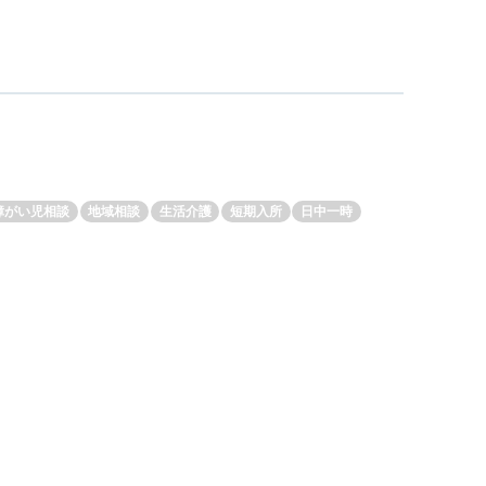
障がい児相談
地域相談
生活介護
短期入所
日中一時