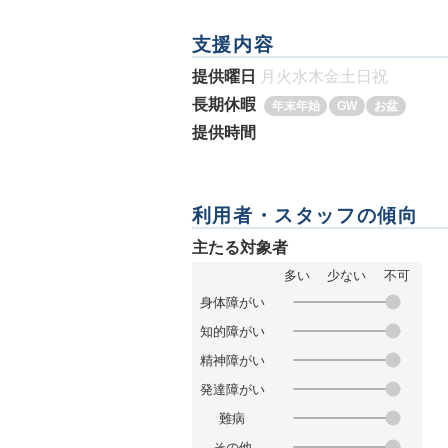
支援内容
提供曜日
月
火
水
木
金
土
日
祝
長期休暇
年末年始
GW
お盆
提供時間
利用者・スタッフの傾向
主たる対象者
多い
少ない
不可
身体障がい
知的障がい
精神障がい
発達障がい
難病
その他