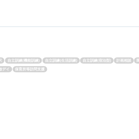
択
自立訓練(機能訓練)
自立訓練(生活訓練)
自立訓練(宿泊型)
計画相談
放デイ
保育所等訪問支援