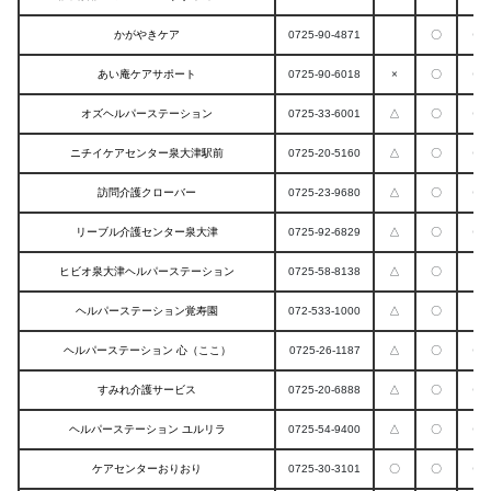
かがやきケア
0725-90-4871
〇
〇
あい庵ケアサポート
0725-90-6018
×
〇
〇
オズヘルパーステーション
0725-33-6001
△
〇
〇
ニチイケアセンター泉大津駅前
0725-20-5160
△
〇
〇
訪問介護クローバー
0725-23-9680
△
〇
〇
リーブル介護センター泉大津
0725-92-6829
△
〇
〇
ヒビオ泉大津ヘルパーステーション
0725-58-8138
△
〇
ヘルパーステーション覚寿園
072-533-1000
△
〇
ヘルパーステーション 心（ここ）
0725-26-1187
△
〇
〇
すみれ介護サービス
0725-20-6888
△
〇
〇
ヘルパーステーション ユルリラ
0725-54-9400
△
〇
〇
ケアセンターおりおり
0725-30-3101
〇
〇
〇