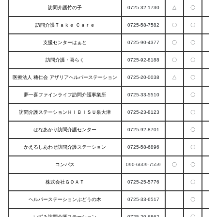
訪問介護竹の子
0725-32-1730
△
〇
〇
訪問介護Ｔａｋｅ Ｃａｒｅ
0725-58-7582
〇
〇
〇
支援センターはぁと
0725-90-4377
〇
〇
〇
訪問介護・喜らく
0725-92-8188
〇
〇
〇
医療法人 穂仁会 アザリアヘルパーステーション
0725-20-0038
△
〇
〇
夢一喜ファインライフ訪問介護事業所
0725-33-5510
〇
〇
訪問介護ステーションＨＩＢＩＳＵ泉大津
0725-23-8123
〇
〇
はなあかり訪問介護センター
0725-92-8701
〇
〇
かえるしあわせ訪問介護ステーション
0725-58-6896
〇
〇
コンパス
090-6609-7559
〇
〇
〇
株式会社ＧＯＡＴ
0725-25-5776
〇
〇
ヘルパーステーションぶどうの木
0725-33-6517
〇
〇
いずみ訪問介護ステーション
0725-20-6862
〇