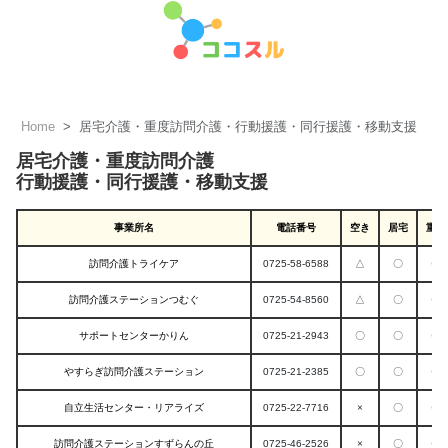
Home
居宅介護・重度訪問介護・行動援護・同行援護・移動支援
居宅介護・重度訪問介護
行動援護・同行援護・移動支援
事業所名
電話番号
空き
居宅
重度
訪問介護トライケア
0725-58-6588
△
〇
〇
訪問介護ステーションつむぐ
0725-54-8560
△
〇
〇
サポートセンターかりん
0725-21-2943
〇
〇
〇
やすらぎ訪問介護ステーション
0725-21-2385
〇
〇
〇
自立生活センター・リアライズ
0725-22-7716
×
〇
〇
訪問介護ステーションすずらんの丘
0725-46-2526
×
〇
〇