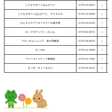
こどもサポートばんびーに
0725-24-9061
△
こどもサポートばんびーに ＰＡＳＳＯ
0725-24-9096
△
さんＳＵＮアフタースクール泉大津
0725-20-6202
〇
ホップステップこっちゃん
0725-92-9972
△
ブロッサムジュニア 泉大津教室
0725-58-8616
△
すこやか
0725-41-4998
〇
ファーストステップ東助松
0725-51-7358
〇
きっず・すくーるそら
0725-40-3512
△