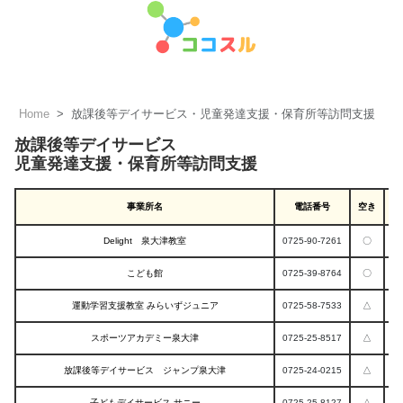
Home
放課後等デイサービス・児童発達支援・保育所等訪問支援
放課後等デイサービス
児童発達支援・保育所等訪問支援
児
事業所名
電話番号
空き
Delight 泉大津教室
0725-90-7261
〇
こども館
0725-39-8764
〇
運動学習支援教室 みらいずジュニア
0725-58-7533
△
スポーツアカデミー泉大津
0725-25-8517
△
放課後等デイサービス ジャンプ泉大津
0725-24-0215
△
子どもデイサービス サニー
0725-25-8127
△