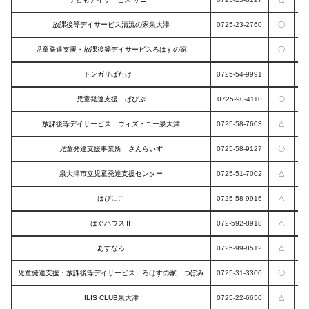
放課後等デイサービス清流の家泉大津
0725-23-2760
〇
児童発達支援・放課後等デイサービスろはすの家
〇
トンガリばたけ
0725-54-9991
児童発達支援 ぱぴぷ
0725-90-4110
〇
放課後等デイサービス ウィズ・ユー泉大津
0725-58-7603
△
児童発達支援事業所 さんらいず
0725-58-9127
〇
泉大津市立児童発達支援センター
0725-51-7002
△
はぴにこ
0725-58-9916
△
はぐハウスⅡ
072-592-8918
△
あすなろ
0725-99-8512
△
児童発達支援・放課後等デイサービス ろはすの家 つぼみ
0725-31-3300
〇
ILIS CLUB泉大津
0725-22-6650
△