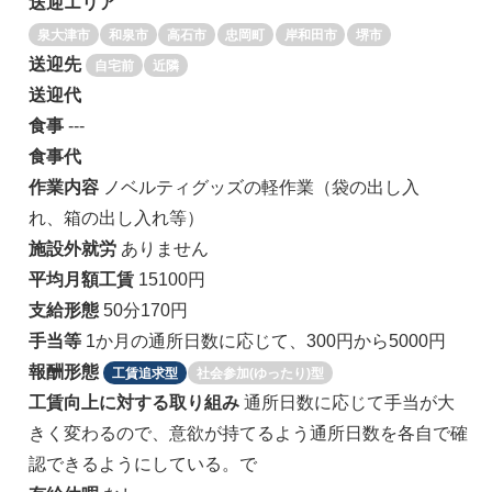
送迎エリア
泉大津市
和泉市
高石市
忠岡町
岸和田市
堺市
送迎先
自宅前
近隣
送迎代
食事
---
食事代
作業内容
ノベルティグッズの軽作業（袋の出し入
れ、箱の出し入れ等）
施設外就労
ありません
平均月額工賃
15100円
支給形態
50分170円
手当等
1か月の通所日数に応じて、300円から5000円
報酬形態
工賃追求型
社会参加(ゆったり)型
工賃向上に対する取り組み
通所日数に応じて手当が大
きく変わるので、意欲が持てるよう通所日数を各自で確
認できるようにしている。で