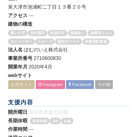
泉大津市池浦町二丁目１３番２０号
アクセス
---
建物の構造
車いす可
歩行器可
杖歩行可
段差多い
身障用トイレ
エレベーター
スロープ
個別スペース
来客用駐車場
法人名
ぽむのいえ株式会社
事業所番号
2710600830
開業年月
2020年4月
webサイト
公式サイト
Instagram
Facebook
その他
支援内容
開所曜日
月
火
水
木
金
土
日
祝
長期休暇
年末年始
GW
お盆
作業時間
---