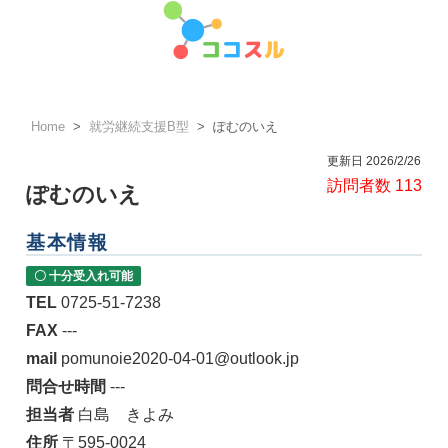
Home
就労継続支援B型
ぽむのいえ
更新日 2026/2/26
訪問者数 113
ぽむのいえ
基本情報
〇 十分受入れ可能
TEL
0725-51-7238
FAX
---
mail
pomunoie2020-04-01@outlook.jp
問合せ時間
---
担当者
白島 きよみ
住所
〒595-0024