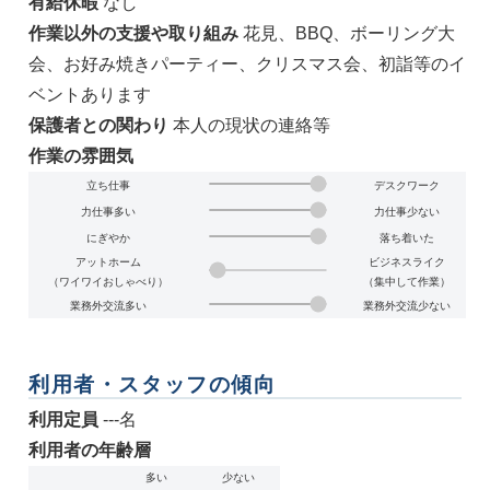
有給休暇
なし
作業以外の支援や取り組み
花見、BBQ、ボーリング大
会、お好み焼きパーティー、クリスマス会、初詣等のイ
ベントあります
保護者との関わり
本人の現状の連絡等
作業の雰囲気
立ち仕事
デスクワーク
力仕事多い
力仕事少ない
にぎやか
落ち着いた
アットホーム
ビジネスライク
（ワイワイおしゃべり）
（集中して作業）
業務外交流多い
業務外交流少ない
利用者・スタッフの傾向
利用定員
---名
利用者の年齢層
多い
少ない