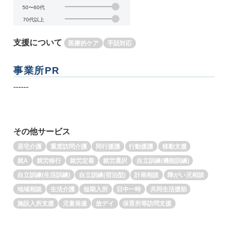
50〜60代
70代以上
支援について
医療的ケア
手話対応
事業所PR
------
その他サービス
居宅介護
重度訪問介護
同行援護
行動援護
移動支援
就A
就労移行
就労定着
就労選択
自立訓練(機能訓練)
自立訓練(生活訓練)
自立訓練(宿泊型)
計画相談
障がい児相談
地域相談
生活介護
短期入所
日中一時
共同生活援助
施設入所支援
児童発達
放デイ
保育所等訪問支援