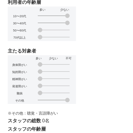
利用者の年齢層
多い
少ない
10〜20代
30〜40代
50〜60代
70代以上
主たる対象者
多い
少ない
不可
身体障がい
知的障がい
精神障がい
発達障がい
難病
その他
※その他：聴覚・言語障がい
スタッフの総数
0名
スタッフの年齢層