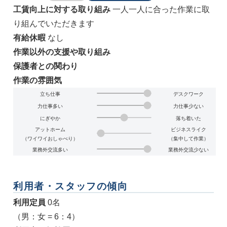
工賃向上に対する取り組み
一人一人に合った作業に取
り組んでいただきます
有給休暇
なし
作業以外の支援や取り組み
保護者との関わり
作業の雰囲気
立ち仕事
デスクワーク
力仕事多い
力仕事少ない
にぎやか
落ち着いた
アットホーム
ビジネスライク
（ワイワイおしゃべり）
（集中して作業）
業務外交流多い
業務外交流少ない
利用者・スタッフの傾向
利用定員
0名
（男：女 = 6：4）