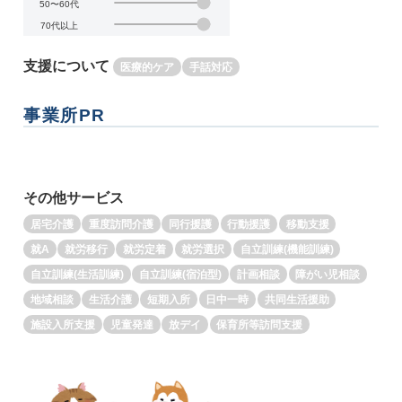
50〜60代
70代以上
支援について
医療的ケア
手話対応
事業所PR
その他サービス
居宅介護
重度訪問介護
同行援護
行動援護
移動支援
就A
就労移行
就労定着
就労選択
自立訓練(機能訓練)
自立訓練(生活訓練)
自立訓練(宿泊型)
計画相談
障がい児相談
地域相談
生活介護
短期入所
日中一時
共同生活援助
施設入所支援
児童発達
放デイ
保育所等訪問支援