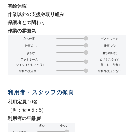
有給休暇
作業以外の支援や取り組み
保護者との関わり
作業の雰囲気
立ち仕事
デスクワーク
力仕事多い
力仕事少ない
にぎやか
落ち着いた
アットホーム
ビジネスライク
（ワイワイおしゃべり）
（集中して作業）
業務外交流多い
業務外交流少ない
利用者・スタッフの傾向
利用定員
10名
（男：女 = 5：5）
利用者の年齢層
多い
少ない