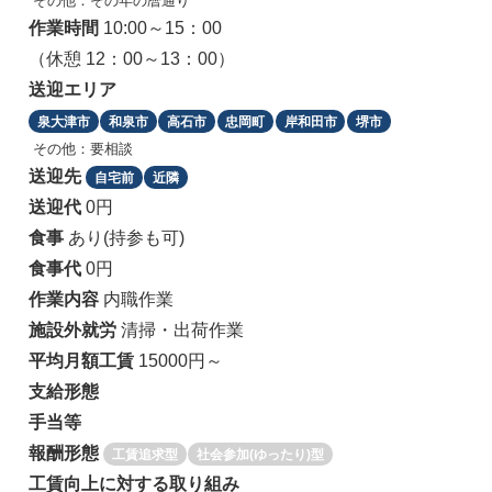
その他：その年の暦通り
作業時間
10:00～15：00
（休憩 12：00～13：00）
送迎エリア
泉大津市
和泉市
高石市
忠岡町
岸和田市
堺市
その他：要相談
送迎先
自宅前
近隣
送迎代
0円
食事
あり(持参も可)
食事代
0円
作業内容
内職作業
施設外就労
清掃・出荷作業
平均月額工賃
15000円～
支給形態
手当等
報酬形態
工賃追求型
社会参加(ゆったり)型
工賃向上に対する取り組み