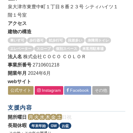
泉大津市東豊中町１丁目８番２３号 シティハイツ１
階１号室
アクセス
建物の構造
車いす可
歩行器可
杖歩行可
段差多い
身障用トイレ
エレベーター
スロープ
個別スペース
来客用駐車場
法人名
株式会社ＣＯＣＯ ＣＯＬＯＲ
事業所番号
2710601218
開業年月
2024年6月
webサイト
公式サイト
Instagram
Facebook
その他
支援内容
開所曜日
月
火
水
木
金
土
日
祝
長期休暇
年末年始
GW
お盆